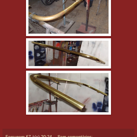
Ferrugem 67
à(s)
20:24
Sem comentários: