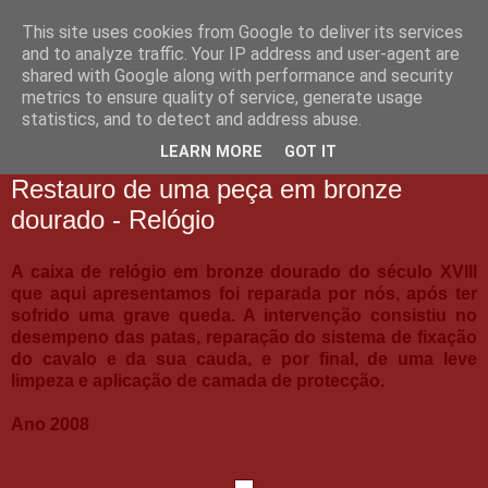
This site uses cookies from Google to deliver its services
Reapte
and to analyze traffic. Your IP address and user-agent are
shared with Google along with performance and security
metrics to ensure quality of service, generate usage
Desde 1967
statistics, and to detect and address abuse.
LEARN MORE
GOT IT
04 novembro, 2008
Restauro de uma peça em bronze
dourado - Relógio
A caixa de relógio em bronze dourado do século XVIII
que aqui apresentamos foi reparada por nós, após ter
sofrido uma grave queda. A intervenção consistiu no
desempeno das patas, reparação do sistema de fixação
do cavalo e da sua cauda, e por final, de uma leve
limpeza e aplicação de camada de protecção.
Ano 2008