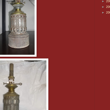
►
20
►
20
►
20