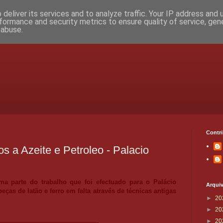
deliver its services and to analyze traffic. Your IP address and
formance and security metrics to ensure quality of service, ge
 abuse.
Contr
s a Azeite e Petroleo - Palacio
ma parte do trabalho que foi efectuado para o Palácio
Arqui
eças de latão e ferro
em falta
através de técnicas antigas
►
20
►
20
►
20