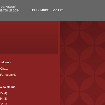
 user-agent
nerate usage
LEARN MORE
GOT IT
ibuidores
Chas.
Ferrugem 67
vo do blogue
25
(4)
24
(2)
22
(6)