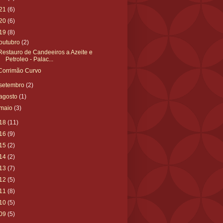
21
(6)
20
(6)
19
(8)
outubro
(2)
Restauro de Candeeiros a Azeite e
Petroleo - Palac...
Corrimão Curvo
setembro
(2)
agosto
(1)
maio
(3)
18
(11)
16
(9)
15
(2)
14
(2)
13
(7)
12
(5)
11
(8)
10
(5)
09
(5)