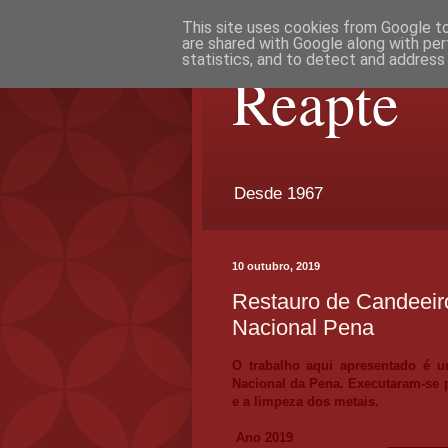
This site uses cookies from Google to 
are shared with Google along with per
statistics, and to detect and address
Reapte
Desde 1967
10 outubro, 2019
Restauro de Candeeiro
Nacional Pena
O trabalho aqui apresentado é u
Nacional da Pena. Executaram-se p
e a limpeza dos metais.
Ano 2019