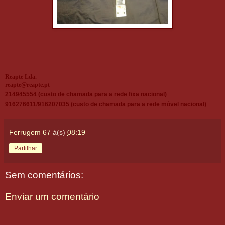
Reapte Lda.
reapte@reapte.pt
214945554 (custo de chamada para a rede fixa nacional)
916276611/916207035 (custo de chamada para a rede móvel nacional)
Ferrugem 67
à(s)
08:19
Partilhar
Sem comentários:
Enviar um comentário